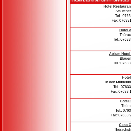
79189 Bad Krozingen im Breisgau
Hotel Restauran
Staufener 
Tel.: 076
Fax: 07633
Hotel 
Thürach
Tel.: 0763
Atrium Hotel
Blauens
Tel.: 0763
Hotel
In den Mühlenm
Tel.: 0763
Fax: 07633 
Hotel B
Thürac
Tel.: 076
Fax: 07633 
Casa C
Thürachstr