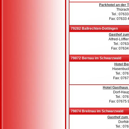
Parkhotel an der
Thürachs
Tel.: 0763
Fax: 07633 
79282 Ballrechten-Dottingen
Gasthof zum
Alfred-Löffler
Tel.: 076
Fax: 07634
79872 Bernau im Schwarzwald
Hotel Be
Hasenbuc
Tel.: 07
Fax: 076
Hotel Gasthaus
Dorf-Haupt
Tel.: 07
Fax: 07675 
79874 Breitnau im Schwarzwald
Gasthof zum
Dorfst
Tel.: 07