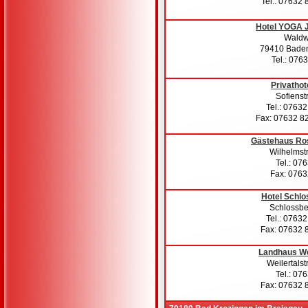
Tel.: 07632
Hotel YOGA 
Waldw
79410 Baden
Tel.: 076
Privathot
Sofienst
Tel.: 0763
Fax: 07632 8
Gästehaus Ro
Wilhelmst
Tel.: 07
Fax: 076
Hotel Schlo
Schlossber
Tel.: 0763
Fax: 07632 
Landhaus We
Weilertalst
Tel.: 07
Fax: 07632 