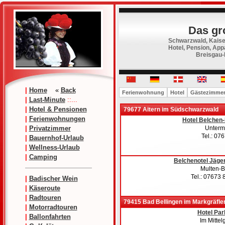
Das gr
Schwarzwald, Kaiser
Hotel, Pension, Ap
Breisgau-
|
Home
«
Back
Ferienwohnung
Hotel
Gästezimme
|
Last-Minute
::...
|
Hotel & Pensionen
79677 Aitern im Südschwarzwald
|
Ferienwohnungen
Hotel Belchen
|
Privatzimmer
Unterm
Tel.: 07
|
Bauernhof-Urlaub
|
Wellness-Urlaub
|
Camping
Belchenotel Jäge
Multen-
Tel.: 07673
|
Badischer Wein
|
Käseroute
|
Radtouren
79415 Bad Bellingen im Markgräfle
|
Motorradtouren
Hotel Pa
|
Ballonfahrten
Im Mittel