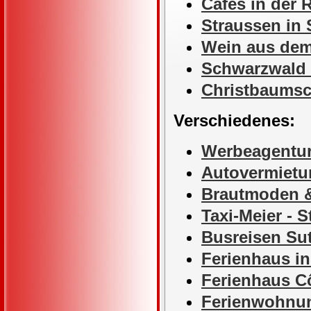
Cafés in der
Straussen in
Wein aus de
Schwarzwald
Christbaums
Verschiedenes:
Werbeagentur
Autovermietu
Brautmoden 
Taxi-Meier - 
Busreisen Sut
Ferienhaus in
Ferienhaus Cô
Ferienwohnun