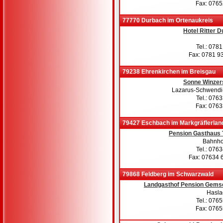
Fax: 076
77770 Durbach im Ortenaukreis
Hotel Ritter 
Tel.: 078
Fax: 0781 9
79238 Ehrenkirchen im Breisgau
Sonne Winzer
Lazarus-Schwendi-
Tel.: 076
Fax: 076
79427 Eschbach im Markgräflerlan
Pension Gasthaus 
Bahnhof
Tel.: 076
Fax: 07634 
79868 Feldberg im Schwarzwald
Landgasthof Pension Gems
Haslac
Tel.: 076
Fax: 076