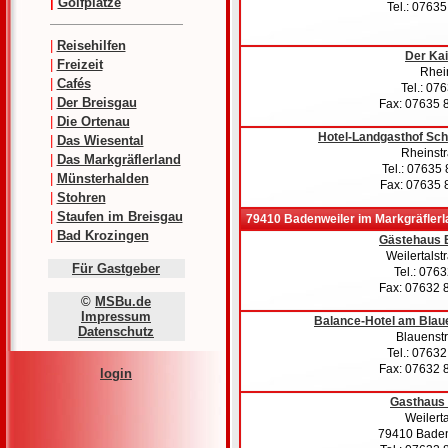
|
Golfplätze
Tel.: 0763
|
Reisehilfen
Der Ka
|
Freizeit
Rhein
|
Cafés
Tel.: 07
|
Der Breisgau
Fax: 07635 
|
Die Ortenau
Hotel-Landgasthof Sc
|
Das Wiesental
Rheinst
|
Das Markgräflerland
Tel.: 07635
|
Münsterhalden
Fax: 07635 
|
Stohren
|
Staufen im Breisgau
79410 Badenweiler im Markgräflerl
|
Bad Krozingen
Gästehaus B
Weilertalst
Für Gastgeber
Tel.: 076
Fax: 07632 
©
MSBu.de
Impressum
Balance-Hotel am Blau
Datenschutz
Blauenst
Tel.: 0763
Fax: 07632 
login
Gasthaus
Weilerta
79410 Baden