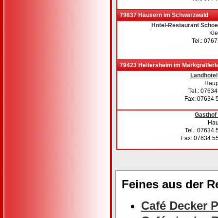
79837 Häusern im Schwarzwald
Hotel-Restaurant Schoe
Kl
Tel.: 076
79423 Heitersheim im Markgräflerl
Landhotel
Haupt
Tel.: 0763
Fax: 07634 
Gasthof
Hau
Tel.: 07634
Fax: 07634 5
Feines aus der 
Café Decker P