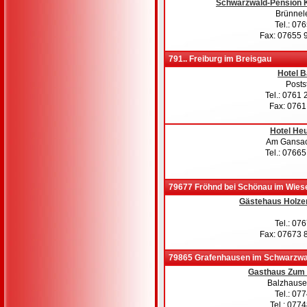
Schwarzwald-Pension K
Brünnel
Tel.: 07
Fax: 07655 
791.. Freiburg im Breisgau
Hotel 
Posts
Tel.: 0761
Fax: 076
Hotel He
Am Gansac
Tel.: 0766
79677 Fröhnd bei Schönau im Wies
Gästehaus Holze
Tel.: 07
Fax: 07673 
79865 Grafenhausen im Schwarzwa
Gasthaus Zum
Balzhause
Tel.: 07
Tel.: 077