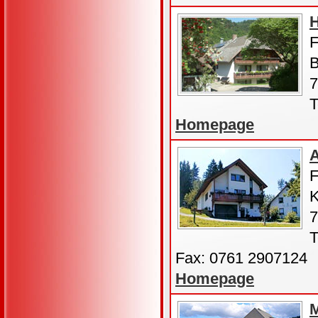
F
B
7
T
Homepage
A
F
K
7
T
Fax: 0761 2907124
Homepage
M