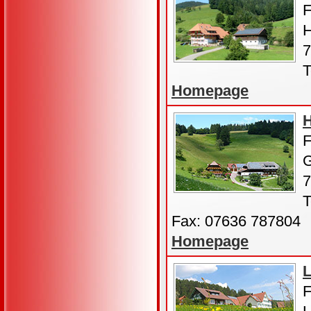
F
H
7
T
Homepage
H
F
G
7
T
Fax: 07636 787804
Homepage
L
F