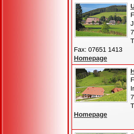
U
F
J
7
T
Fax: 07651 1413
Homepage
F
I
7
T
Homepage