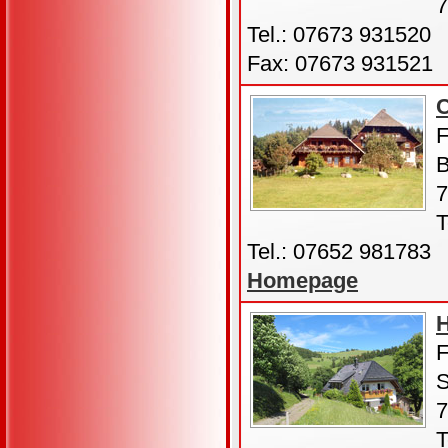
7
Tel.: 07673 931520
Fax: 07673 931521
F
B
7
T
Tel.: 07652 981783
Homepage
F
S
7
T