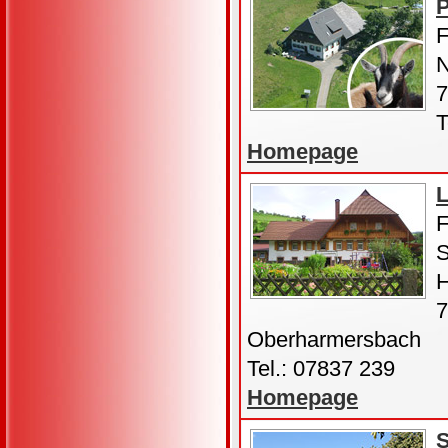
P
F
N
7
T
Homepage
L
F
H
7
Oberharmersbach
Tel.: 07837 239
Homepage
S