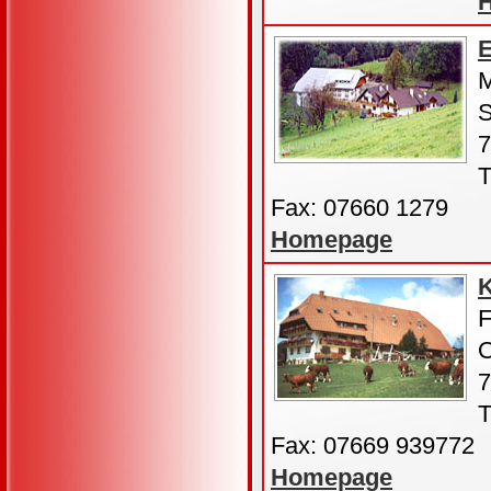
E
M
S
7
T
Fax: 07660 1279
Homepage
F
O
7
T
Fax: 07669 939772
Homepage