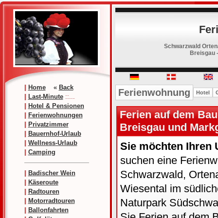
Fer
Schwarzwald Ortena
Breisgau 
|
Home
«
Back
Ferienwohnung
Hotel
|
Last-Minute
::...
|
Hotel & Pensionen
Ferien auf dem Bau
|
Ferienwohnungen
|
Privatzimmer
Breisgau und Markg
|
Bauernhof-Urlaub
|
Wellness-Urlaub
Sie möchten Ihren 
|
Camping
suchen eine Ferienw
Schwarzwald, Ortenau
|
Badischer Wein
|
Käseroute
Wiesental im südlic
|
Radtouren
Naturpark Südschwar
|
Motorradtouren
|
Ballonfahrten
Sie Ferien auf dem 