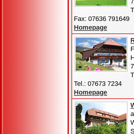
7
T
Fax: 07636 791649
Homepage
R
F
H
T
Tel.: 07673 7234
Homepage
W
a
W
S