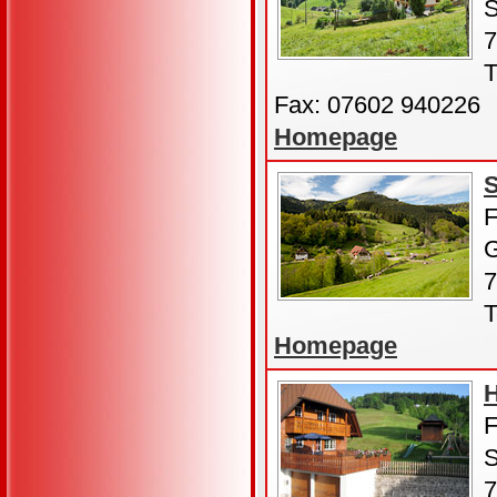
S
7
T
Fax: 07602 940226
Homepage
S
F
G
7
T
Homepage
H
F
S
7