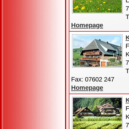
L
7
T
Homepage
K
F
K
7
T
Fax: 07602 247
Homepage
F
K
7