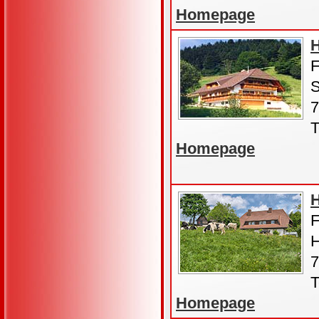
Homepage
H
F
S
7
T
Homepage
H
F
H
7
T
Homepage