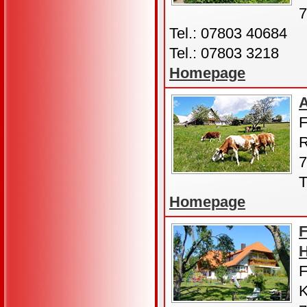
7
Tel.: 07803 40684
Tel.: 07803 3218
Homepage
F
R
7
T
Homepage
F
F
K