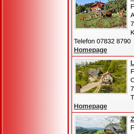
F
A
7
K
Telefon 07832 8790
Homepage
L
F
O
7
T
Homepage
F