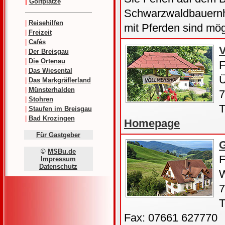
|
Golfplätze
Schwarzwaldbauernhof
|
Reisehilfen
mit Pferden sind mög
|
Freizeit
|
Cafés
V
|
Der Breisgau
|
Die Ortenau
F
|
Das Wiesental
Ü
|
Das Markgräflerland
|
Münsterhalden
7
|
Stohren
T
|
Staufen im Breisgau
|
Bad Krozingen
Homepage
Für Gastgeber
G
©
MSBu.de
F
Impressum
Datenschutz
W
7
T
Fax: 07661 627770