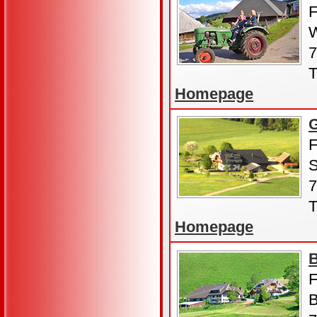
F
W
7
T
Homepage
F
S
7
T
Homepage
B
F
B