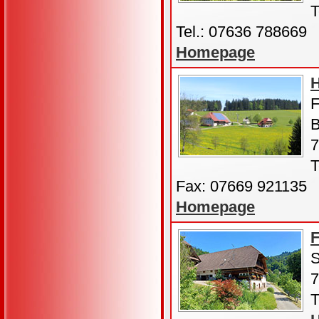
T
Tel.: 07636 788669
Homepage
H
F
B
7
T
Fax: 07669 921135
Homepage
F
S
7
T