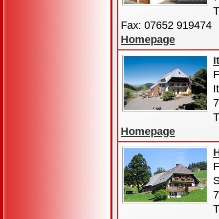
T
Fax: 07652 919474
Homepage
I
F
I
7
T
Homepage
H
F
S
7
T