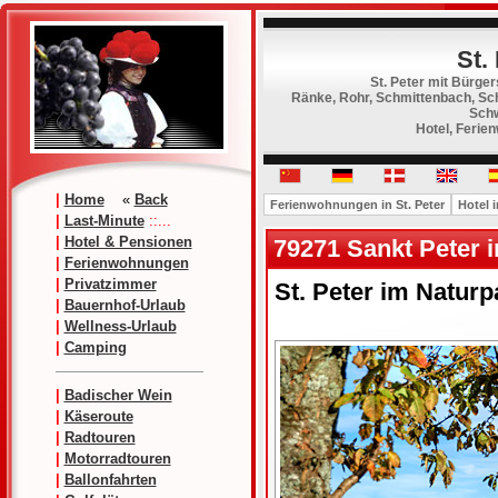
St.
St. Peter mit Bürger
Ränke, Rohr, Schmittenbach, Sch
Schw
Hotel, Ferie
|
Home
«
Back
Ferienwohnungen in St. Peter
Hotel i
|
Last-Minute
::...
|
Hotel & Pensionen
79271 Sankt Peter
|
Ferienwohnungen
|
Privatzimmer
St. Peter im Natur
|
Bauernhof-Urlaub
|
Wellness-Urlaub
|
Camping
|
Badischer Wein
|
Käseroute
|
Radtouren
|
Motorradtouren
|
Ballonfahrten