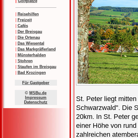
|
Golfplätze
|
Reisehilfen
|
Freizeit
|
Cafés
|
Der Breisgau
|
Die Ortenau
|
Das Wiesental
|
Das Markgräflerland
|
Münsterhalden
|
Stohren
|
Staufen im Breisgau
|
Bad Krozingen
Für Gastgeber
©
MSBu.de
St. Peter liegt mitt
Impressum
Datenschutz
Schwarzwald". Die S
20km. In St. Peter g
einer Höhe von rund
zahlreichen atember